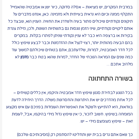
במרבית המקרים, יש מציאות – אסלה סדוקה, כיור ישן או אמבטיה שהאמייל
התקלף ממנה וכיום היא נראית בעייתית ולא מזמינה. כאן, אנחנו מדברים על
תיקונים נקודתיים שיכולים פתור בעיה ולשדרג את החוויה. העניין הוא, שבצד כל
אותם ליקויים נקודתיים, שיני הזמן נוגסות גם בתשתיות השונות, ולכן, נזילת צנרת
בקירות או ברצפה היא כבר לא עניין נקודתי שניתן לפתרו בקלות. במקרים
בהם הבעיה מהותית יותר, רצוי לנצל את ההזדמנות וכבר לבצע שיפוץ כולל
לכל חדר האמבטיה, למרות, שלדעתכם, אתם בטוחים שיכולתם למשוך עוד
כמה שנים עם המראה הנוכחי של החדר, למרות שהוא בטח כבר
מזמן
לא
מלהיב אתכם…
בשורה התחתונה
בכל הנוגע לבחירת סגנון שיפוץ חדר אמבטיה והיקפו, אין כללים קשיחים –
לכל אחת מהדרכים יש את היתרונות והחסרונות משלה. הדרך היחידה לדעת
בוודאות, היא להתייעץ ולשקול את האפשרויות העומדות בפניכם עם איש מקצוע
המומחה בשיפוץ. חשוב לזכור, כי אין שיפוץ גדול מידי בהיקפו, אבל, לעומת
זאת – שיפוץ מצומצם מידי – יש.
כך שאם אתם גרים בבית ישן ותחליטו להסתפק רק (מסיבותיכם-שלכם)