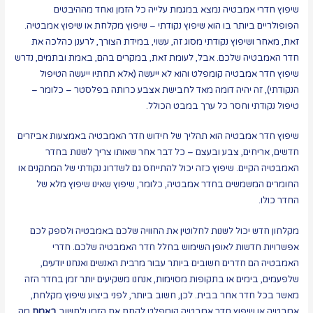
שיפוץ חדרי אמבטיה נמצא במגמת עלייה כל הזמן ואחד מההיבטים
הפופולריים ביותר בו הוא שיפוץ נקודתי – שיפוץ מקלחת או שיפוץ אמבטיה.
זאת, מאחר ושיפוץ נקודתי מסוג זה, עשוי, במידת הצורך, לרענן כהלכה את
חדר האמבטיה שלכם. אבל, לעומת זאת, במקרים בהם, באמת ובתמים, נדרש
שיפוץ חדר אמבטיה קומפלט והוא לא ייעשה (אלא תחתיו ייעשה הטיפול
הנקודתי), זה יהיה דומה מאד לחבישת אצבע כרותה בפלסטר – כלומר –
טיפול נקודתי וחסר כל ערך במבט הכולל.
שיפוץ חדר אמבטיה הוא תהליך של חידוש חדר האמבטיה באמצעות אביזרים
חדשים, אריחים, צבע ובעצם – כל דבר אחר שאותו צריך לשנות בחדר
האמבטיה הקיים. שיפוץ כזה יכול להתייחס גם לשדרוג נקודתי של המתקנים או
החומרים המשמשים בחדר אמבטיה, כלומר, שיפוץ שאינו שיפוץ מלא של
החדר כולו.
מקלחון חדש יכול לשנות לחלוטין את החוויה שלכם באמבטיה ולספק לכם
אפשרויות חדשות לאופן השימוש בחלל חדר האמבטיה שלכם. חדרי
האמבטיה הם חדרים חשובים ביותר עבור מרבית האנשים ואנחנו יודעים,
שלפעמים, בימים או בתקופות מסוימות, אנחנו משקיעים יותר זמן בחדר הזה
מאשר בכל חדר אחר בבית. לכן, חשוב ביותר, לפני ביצוע שיפוץ מקלחת,
אמבטיה או שיפוץ חדר אמבטיה קומפלט לקחת את הזמן ולחשוב
באמת
מה