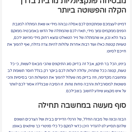
מבטיחה פונקציונליות מרבית בדרך
הקלה והפשוטה ביותר
דמיינו לעצמכם שמתקינים לכם אסלה גבוהה מידי או שאת המתלה למגבת
הפנים ממקמים נמוך מידי, תארו לכם שהמתלה של הדוש באמבטיה ממוקם
בצד הלא נכון, או שהמתלה של נייר הטואלט נמצא רחוק מידי מהישג ידכם,
טעויות קטנות כאלו ועוד רבות אחרות עלולות להיות צרה גדולה, ואף להפוך את
חייכם לסיוט.
בינינו, הכל בר תיקון, אבל זה בדיוק סוג התיקונים שהכי מבאס לעשות, כי כל
טעות, קטנה ככל שתהיה, עלולה לעלות לכם ביוקר רק בגלל חוסר תשומת לב
ומחשבה מקדימה, וזה בדיוק מה שעלול להפוך את הפעולות הכי בסיסיות והכי
פשוטות למסורבלות והרבה פחות נוחות. זו הסיבה שבגללה אסור לכם לוותר
על איש מקצוע שיודע לחשוב בשבילכם.
סוף מעשה במחשבה תחילה
הבנה נכונה של מבנה החלל, של הרגלי הדיירים בבית ושל הצרכים השונים
שלהם תסייע לנו להגדיר היכן כדאי למקם כל כלי סניטרי כך שיתאים באופן