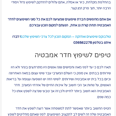
בהחלפת מקלחת, כיור או אסלה, אתם עלולים להזדקק לשיפוץ גדול ויסודי
הרבה יותר, תוך פרק זמן קצר.
אם אתם מחפשים חברת שיפוצים שמציעה לכם את כל סוגי השיפוצים לחדר
האמבטיה תחת קורת גג אחת,
הגעתם למקום הנכון עבורכם.
טולבוקס שיפוצים ואחזקה – המקום הנכון לכל צרכי השיפוץ שלכם
!
דברו
איתנו בטלפון 036862278
טיפים לשיפוץ חדר אמבטיה
תארו לכם כי עד לפני מאה וחמישים שנה אנשים היו מתרחצים בנהר ולא היו
שירותים בבתים. אין ספק כי העולם המערבי עבר שינוי עצום במאה האחרונה
וכיום בכל בית יש אמבטיה ושירותים. לשינוי הזה יש השפעה עצומה על בריאות
האנשים, על נוחות אך הכי חשוב על איכות החיים של אזרחי המערב. חדר
האמבטיה הוא חשוב ביותר לחיינו ולכן זה אך טבעי שנרצה לשפץ אותו כל
כמה שנים.
הטיפ החשוב ביותר שאפשר לתת למשפחה אשר רוצה לשפץ את חדר
האמבטיה שלה זה לשים לב לתקציב השיפוצים. לפני שאתם מחליטים לשפץ