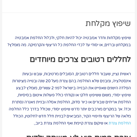
שיפוץ מקלחת
שיפוץ מקלחות וחדר אמבטיה יכול להיות חלקי, ולכלול החלפת אמבטיה
במקלחון וברזים, או יסודי עד לכדי החלפת כל הריצוף והקרמיקה. מה מומלץ?
לחללים רטובים צרכים מיוחדים
ראשית נציין, שעבור חללים רטובים, הסובלים מרטיבות, עובש ובעיות
אינסטלציה, ומבנים שלא הוחלפה בהם צנרת מעל 20 שנה ובנוייה מצינורות
הפלדה הישנים שאפיינו את הבנייה בישראל לפני 2 עשורים, מומלץ לבצע
שיפוץ יסודי, משום ששיפוץ חלקי או נקודתי כולל פעולות איטום בסיסיות,
החלפת אריחים שבורים או כיור סדוק, החלפת אסלה ובניית ניאגרה נסתרת
וכדו'. אך במקרים מורכבים יותר נדרש שיפוץ יסודי, שכולל בדרך כלל החלפה
מלאה של הריצוף וחיפויי הקיר, המביאים לבניית חלל חדש לחלוטין, הכולל
החלפת צנרת
או שיקום צנרת קיימת ואף החלפת צנרת ביוב,.