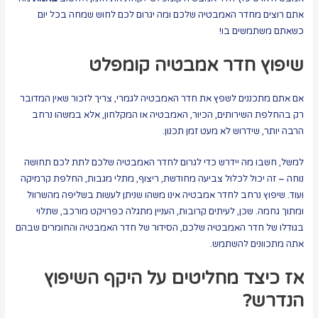
אתם רוצים מחדר האמבטיה שלכם ומה יגרום לכם לחוש שמחה בכל יום
כשאתם משתמשים בו!
שיפוץ חדר אמבטיה קומפלט
אם אתם מתכננים לשפץ את חדר האמבטיה לגמרי, צריך לזכור שאין המדובר
רק בהחלפת השירותים, הכיור, האמבטיה או המקלחון, אלא במשהו נרחב
הרבה יותר, שידרוש לא מעט זמן תכנון.
למשל, חשבו מה יידרש כדי לגרום לחדר האמבטיה שלכם לתת לכם תחושה
נוחה – זה יכול לכלול צביעה מחודשת, ריצוף, מתלי מגבות, החלפת קרמיקה
ועוד. שיפוץ נרחב לחדר אמבטיה אינו משהו שניתן לעשות בשליפה מהשרוול
ומתוך גחמה. שכן, לעיתים קרובות, העניין מתגלה כפרויקט מורכב, שתלוי
בגודלו של חדר האמבטיה שלכם, הסידור של חדר האמבטיה והחומרים שבהם
אתה מתכוונים להשתמש.
אז כיצד מחליטים על היקף השיפוץ
הנדרש?