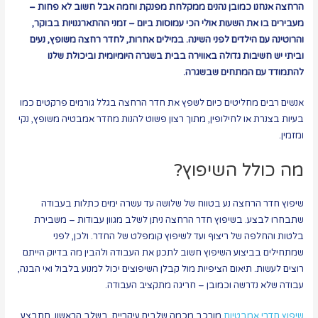
הרחצה אנחנו כמובן נהנים ממקלחת מפנקת וחמה אבל חשוב לא פחות –
מעבירים בו את השעות אולי הכי עמוסות ביום – זמני ההתארגנויות בבוקר,
והרוטינה עם הילדים לפני השינה. במילים אחרות, לחדר רחצה משופץ, נעים
וביתי יש חשיבות גדולה באווירה בבית בשגרה היומיומית וביכולת שלנו
להתמודד עם המתחים שבשגרה.
אנשים רבים מחליטים כיום לשפץ את חדר הרחצה בגלל גורמים פרקטים כמו
בעיות בצנרת או לחילופין, מתוך רצון פשוט להנות מחדר אמבטיה משופץ, נקי
ומזמין.
מה כולל השיפוץ?
שיפוץ חדר הרחצה נע בטווח של שלושה עד עשרה ימים כתלות בעבודה
שתבחרו לבצע. בשיפוץ חדר הרחצה ניתן לשלב מגוון עבודות – משבירת
בלטות והחלפה של ריצוף ועד לשיפוץ קומפלט של החדר. ולכן, לפני
שמתחילים בביצוע השיפוץ חשוב לתכנן את העבודה ולהבין מה בדיוק הייתם
רוצים לעשות. תיאום הציפיות מול קבלן השיפוצים יכול למנוע בלבול ואי הבנה,
עבודה שלא נדרשה וכמובן – חריגה מתקציב העבודה.
שיפוץ חדרי אמבטיות
מורכב מכמה שלבים עיקריים. בשלב הראשון, תתבצע