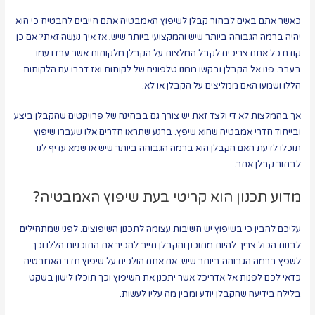
כאשר אתם באים לבחור קבלן לשיפוץ האמבטיה אתם חייבים להבטיח כי הוא
יהיה ברמה הגבוהה ביותר שיש והמקצועי ביותר שיש, אז איך נעשה זאת? אם כן
קודם כל אתם צריכים לקבל המלצות על הקבלן מלקוחות אשר עבדו עמו
בעבר. פנו אל הקבלן ובקשו ממנו טלפונים של לקוחות ואז דברו עם הלקוחות
הללו ושמעו האם ממליצים על הקבלן או לא.
אך בהמלצות לא די ולצד זאת יש צורך גם בבחינה של פרויקטים שהקבלן ביצע
ובייחוד חדרי אמבטיה שהוא שיפץ. ברגע שתראו חדרים אלו שעברו שיפוץ
תוכלו לדעת האם הקבלן הוא ברמה הגבוהה ביותר שיש או שמא עדיף לנו
לבחור קבלן אחר.
מדוע תכנון הוא קריטי בעת שיפוץ האמבטיה?
עליכם להבין כי בשיפוץ יש חשיבות עצומה לתכנון השיפוצים. לפני שמתחילים
לבנות הכול צריך להיות מתוכנן והקבלן חייב להכיר את התוכניות הללו וכך
לשפץ ברמה הגבוהה ביותר שיש. אם אתם הולכים על שיפוץ חדר האמבטיה
כדאי לכם לפנות אל אדריכל אשר יתכנן את השיפוץ וכך תוכלו לישון בשקט
בלילה בידיעה שהקבלן יודע ומבין מה עליו לעשות.