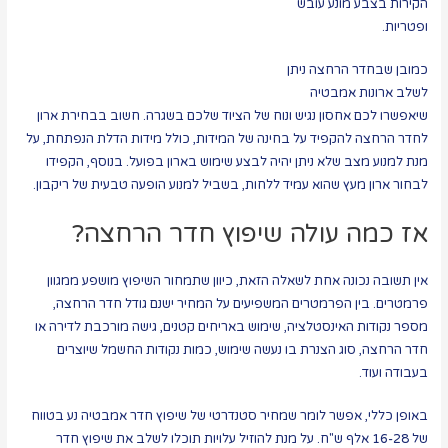
הקירות בצבע מונע עובש
ופטריות.
כמובן שבחדר הרחצה ניתן
לשלב ארונות אמבטיה
שיאפשרו לכם אחסון נגיש ונוח של הציוד שלכם בשגרה. חשוב בבחירת ארון
לחדר הרחצה להקפיד על בחינה של המידות, כולל מידות הדלת הנפתחת, על
מנת למנוע מצב שלא ניתן יהיה לבצע שימוש בארון בפועל. בנוסף, הקפידו
לבחור ארון מעץ שהוא עמיד ללחות, בשביל למנוע הופעה טבעית של ריקבון.
אז כמה עולה שיפוץ חדר הרחצה?
אין תשובה נכונה אחת לשאלה הזאת, כיוון שתמחור השיפוץ מושפע ממגוון
פרמטרים. בין הפרמטרים המשפיעים על המחיר ישנם גודל חדר הרחצה,
מספר נקודות האינסטלציה, שימוש באריחים קטנים, גישה מורכבת לדירה או
חדר הרחצה, סוג הצנרת בו נעשה שימוש, כמות נקודות החשמל שיוצרים
בעבודה ועוד.
באופן כללי, אפשר לומר שמחיר סטנדרטי של שיפוץ חדר אמבטיה נע בטווח
של 16-28 אלף ש"ח. על מנת להוזיל עלויות תוכלו לשלב את שיפוץ חדר