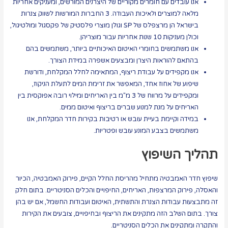
אנו עובדים עם חומרים מקוריים של היצרנים המורשים, ומעניקים אחריות
מלאה למוצרים ולאיכות העבודה. 3 החברות המורשות לשווק צנרות
בישראל הן מרצפלס של SP וגולן מוצרי פלסטיק של פקסגול ומולטיגול,
וכולן מעניקות 10 שנות אחריות עבור מוצריהן.
אנו משתמשים בחומרי האיטום האיכותיים ביותר, משתמשים בהם
בהתאם להוראות היצרן ומבצעים אשפרה במידת הצורך.
אנו מקפידים על עבודת ריצוף, המתאימה לחלל המקלחת, ודורשת
שיפוע של אחוז אחד, המאפשר את זרימת המים לתעלת הניקוז,
ומקפידים על מרווח של 3 מ"מ בין האריחים ומילוי רובה אפוקסית בין
האריחים על מנת למנוע שברים בריצוף ואיטום ממים.
במידה וקיימת בעיית עובש או רטיבות בקירות חדר המקלחת, אנו
משתמשים בצבע המונע עובש ופטריות.
תהליך השיפוץ
שיפוץ חדר האמבטיה מתחיל מהריסת החלל הקיים, פירוק האמבטיה, הכיור
והאסלה, פירוק המרצפות, האריחים, החיפויים והכלים הסניטריים. בתום חלק
זה מתבצעות עבודות הצנרת והתשתית, האיטום ועבודות החשמל, אם יש בהן
צורך. בתום השלב הזה מתקינים את הריצוף ובחיפויים, צובעים את הקירות
והתקרה ומתקינים את הכלים הסניטריים.