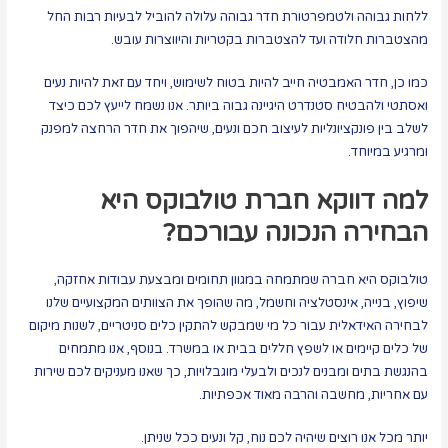
ללחות גבוהה ולטמפרטורת חדר גבוהה עלולה להוביל לבעיות רבות החל
מהצטברות חלודה ועד להצטברות בקטריות והיווצרות עובש.
כמו כן, חדר האמבטיה חייב להיות בטוח לשימוש, ויחד עם זאת להיות נעים
ואסתטי ולהבטיח סטנדרט היגיינה גבוה ביותר. אנו נשמח לייעץ לכם כיצד
לשלב בין פונקציונליות לעיצוב חכם ונעים, שיהפוך את חדר הרחצה למפנק
ומרגיע במיוחד.
למה דווקא חברת טולבוקס היא
הבחירה הנכונה עבורכם?
טולבוקס היא חברה שמתמחה במגוון תחומים ומבצעת עבודות אחזקה,
שיפוץ, בנייה, אינסטלציה וחשמל, מה שהופך את הצוותים המקצועיים שלנו
לבחירה האידאלית עבור כל מי שמבקש להתקין כלים סניטריים, לשנות מיקום
של כלים קיימים או לשפץ חללים בבית או במשרד. בנוסף, אנו מתמחים
בהנגשת בתים ומבנים לנכים ולבעלי מוגבלויות, כך שאנו מעניקים לכם שירות
עם אחריות, מחשבה והרבה מאוד אכפתיות.
יותר מכל אנו רוצים שיהיה לכם נוח, קל ונעים ככל שניתן.