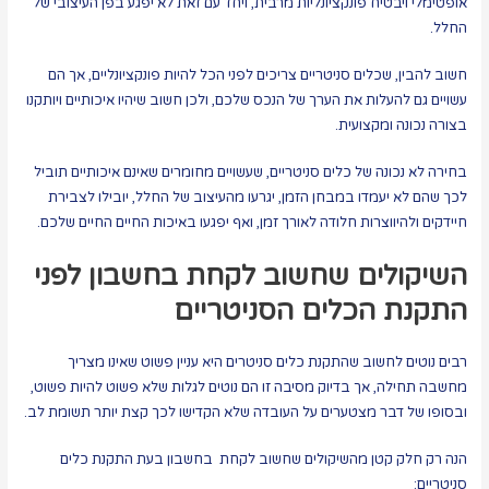
אופטימלי ויבטיח פונקציונליות מרבית, ויחד עם זאת לא יפגע בפן העיצובי של
החלל.
חשוב להבין, שכלים סניטריים צריכים לפני הכל להיות פונקציונליים, אך הם
עשויים גם להעלות את הערך של הנכס שלכם, ולכן חשוב שיהיו איכותיים ויותקנו
בצורה נכונה ומקצועית.
בחירה לא נכונה של כלים סניטריים, שעשויים מחומרים שאינם איכותיים תוביל
לכך שהם לא יעמדו במבחן הזמן, יגרעו מהעיצוב של החלל, יובילו לצבירת
חיידקים ולהיווצרות חלודה לאורך זמן, ואף יפגעו באיכות החיים החיים שלכם.
השיקולים שחשוב לקחת בחשבון לפני
התקנת הכלים הסניטריים
רבים נוטים לחשוב שהתקנת כלים סניטרים היא עניין פשוט שאינו מצריך
מחשבה תחילה, אך בדיוק מסיבה זו הם נוטים לגלות שלא פשוט להיות פשוט,
ובסופו של דבר מצטערים על העובדה שלא הקדישו לכך קצת יותר תשומת לב.
הנה רק חלק קטן מהשיקולים שחשוב לקחת בחשבון בעת התקנת כלים
סניטריים: